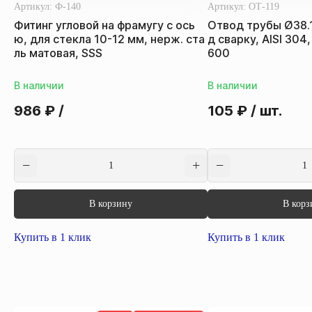
Артикул:
Ф-140
Артикул:
ОТ-119
Фитинг угловой на фрамугу с ось
Отвод трубы Ø38.
ю, для стекла 10-12 мм, нерж. ста
д сварку, AISI 30
ль матовая, SSS
600
В наличии
В наличии
986
₽
/
105
₽
/ шт.
В корзину
В корз
Купить в 1 клик
Купить в 1 клик