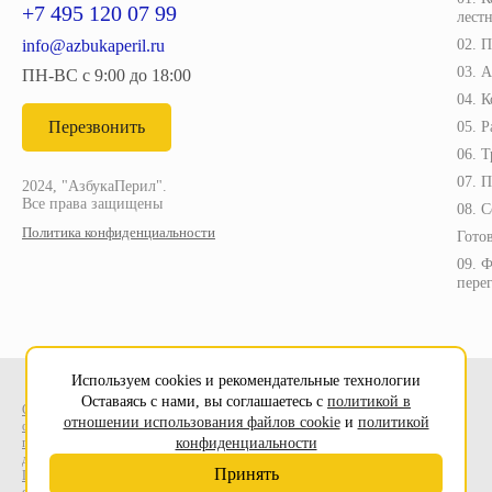
+7 495 120 07 99
лест
info@azbukaperil.ru
02. 
03. 
ПН-ВС с 9:00 до 18:00
04. 
Перезвонить
05. 
06. 
07. 
2024, "АзбукаПерил".
Все права защищены
08. С
Политика конфиденциальности
Гото
09. 
пере
Используем cookies и рекомендательные технологии
Оставаясь с нами, вы соглашаетесь с
политикой в
Соглашение на
Данный сайт носит исключительно информационный
отношении использования файлов cookie
и
политикой
обработку
характер и ни при каких условиях не является публичной
персональных
офертой, определяемой положениями Статьи 437 (2)
конфиденциальности
данных
Гражданского кодекса Российской Федерации.
Принять
Пользовательское