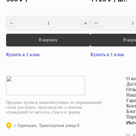
В корзину
В корз
Купить в 1 клик
Купить в 1 клик
О к
Дост
Отз
Наш
Гара
Продажа трубы и комплектующих из нержавеющей
Кон
стали для перил, производство и монтаж
Блог
ограждений из металла, стекла и дерева.
Пар
Инт
г. Одинцово, Транспортная улица 8
01. 