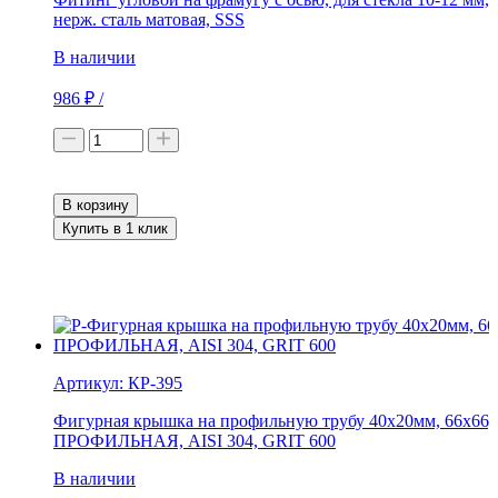
нерж. сталь матовая, SSS
В наличии
986
₽
/
В корзину
Купить в 1 клик
Н
Артикул:
КР-395
Фигурная крышка на профильную трубу 40x20мм, 66x66,
ПРОФИЛЬНАЯ, AISI 304, GRIT 600
В наличии