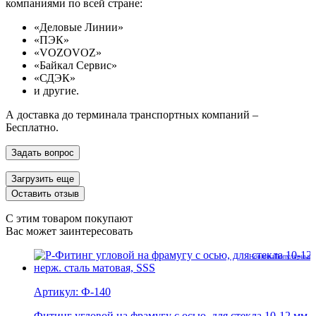
компаниями по всей стране:
«Деловые Линии»
«ПЭК»
«VOZOVOZ»
«Байкал Сервис»
«СДЭК»
и другие.
А доставка до терминала транспортных компаний –
Бесплатно.
Задать вопрос
Загрузить еще
Оставить отзыв
С этим товаром покупают
Вас может заинтересовать
Новинка
Популярные 
Артикул:
Ф-140
Фитинг угловой на фрамугу с осью, для стекла 10-12 мм,