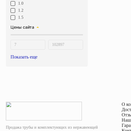
1.0
1.2
1.5
Цены сайта
Показать еще
О к
Дост
Отз
Наш
Гара
Продажа трубы и комплектующих из нержавеющей
Кон