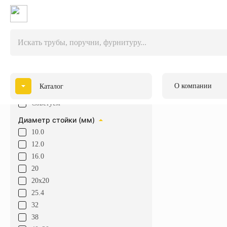
Главная
Катало
Фильтры
Очистить
Наши предложения
Каталог
Акция
Новинка
О компании
Каталог
Популярные товары
Советуем
Диаметр стойки (мм)
10.0
12.0
16.0
20
20х20
25.4
32
38