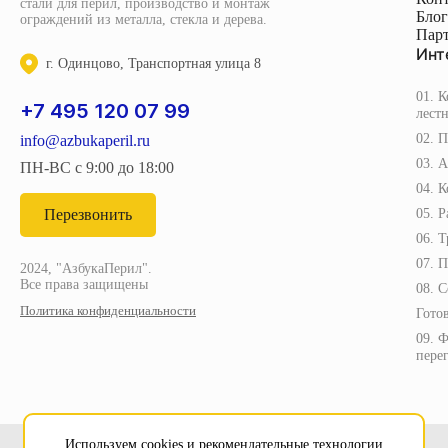
стали для перил, производство и монтаж
Блог
ограждений из металла, стекла и дерева.
Пар
Инт
г. Одинцово, Транспортная улица 8
01. 
+7 495 120 07 99
лест
02. 
info@azbukaperil.ru
03. 
ПН-ВС с 9:00 до 18:00
04. 
Перезвонить
05. 
06. 
07. 
2024, "АзбукаПерил".
Все права защищены
08. С
Политика конфиденциальности
Гото
09. 
пере
Используем cookies и рекомендательные технологии