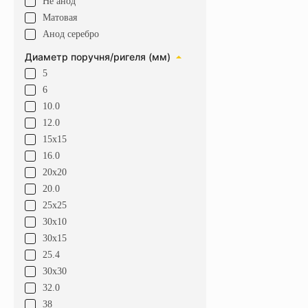
Не анод
Матовая
Анод серебро
Диаметр поручня/ригеля (мм)
5
6
10.0
12.0
15х15
16.0
20х20
20.0
25х25
30х10
30х15
25.4
30х30
32.0
38