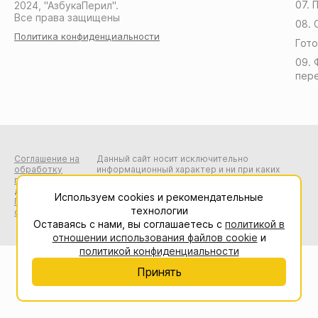
07. 
2024, "АзбукаПерил".
Все права защищены
08. 
Политика конфиденциальности
Гото
09. 
пер
Соглашение на
Данный сайт носит исключительно
обработку
информационный характер и ни при каких
персональных
условиях не является публичной офертой,
данных
определяемой положениями Статьи 437 (2)
Используем cookies и рекомендательные
Пользовательское
Гражданского кодекса Российской
технологии
соглашение
Федерации.
Оставаясь с нами, вы соглашаетесь с
политикой в
отношении использования файлов cookie
и
политикой конфиденциальности
Принять