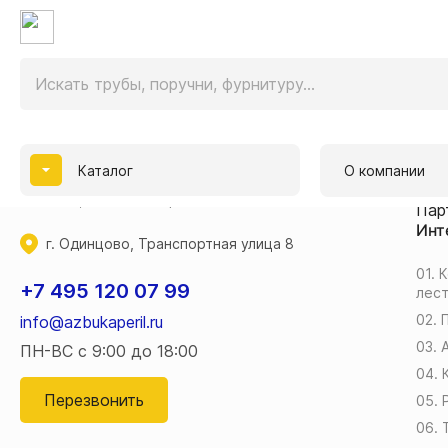
О к
Дос
Отз
Наш
Продажа трубы и комплектующих из
Гар
нержавеющей стали для перил,
Кон
Каталог
О компании
производство и монтаж ограждений из
Бло
металла, стекла и дерева.
Пар
Инт
г. Одинцово, Транспортная улица 8
01. 
+7 495 120 07 99
лес
02. 
info@azbukaperil.ru
03.
ПН-ВС с 9:00 до 18:00
04. 
Перезвонить
05.
06. 