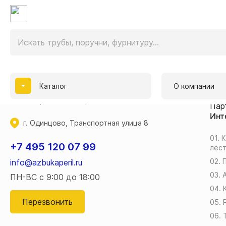
О к
Дос
Отз
Наш
Продажа трубы и комплектующих из
Гар
нержавеющей стали для перил,
Кон
Каталог
О компании
производство и монтаж ограждений из
Бло
металла, стекла и дерева.
Пар
Инт
г. Одинцово, Транспортная улица 8
01. 
+7 495 120 07 99
лес
02. 
info@azbukaperil.ru
03.
ПН-ВС с 9:00 до 18:00
04. 
Перезвонить
05.
06. 