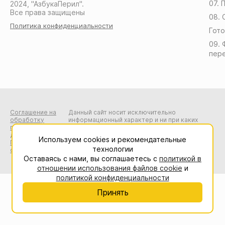
07. 
2024, "АзбукаПерил".
Все права защищены
08. 
Политика конфиденциальности
Гото
09. 
пер
Соглашение на
Данный сайт носит исключительно
обработку
информационный характер и ни при каких
персональных
условиях не является публичной офертой,
данных
определяемой положениями Статьи 437 (2)
Используем cookies и рекомендательные
Пользовательское
Гражданского кодекса Российской
технологии
соглашение
Федерации.
Оставаясь с нами, вы соглашаетесь с
политикой в
отношении использования файлов cookie
и
политикой конфиденциальности
Принять