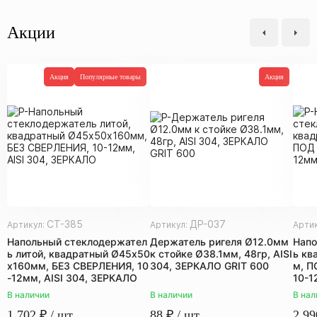
Акции
Акция
Популярные товары
Акция
СТ-385
ДР-037
Артикул:
Артикул:
Арти
Напольный стеклодержател
Держатель ригеля Ø12.0мм
Напо
ь литой, квадратный Ø45х50
к стойке Ø38.1мм, 48гр, AISI
ь кв
х160мм, БЕЗ СВЕРЛЕНИЯ, 10
304, ЗЕРКАЛО GRIT 600
м, П
-12мм, AISI 304, ЗЕРКАЛО
10-1
В наличии
В наличии
В нал
1 702
₽
/ шт.
88
₽
/ шт.
2 99