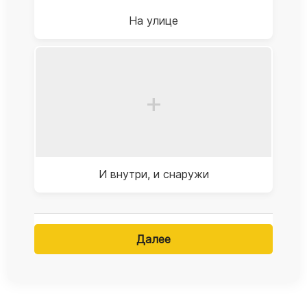
На улице
+
И внутри, и снаружи
Далее