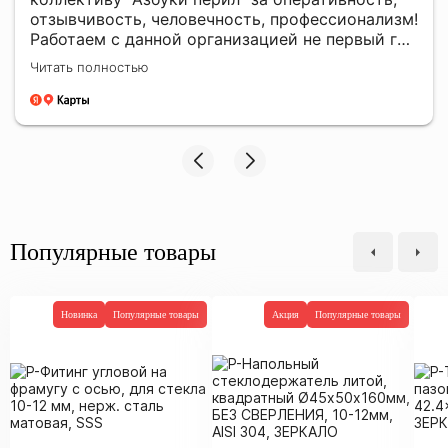
отзывчивость, человечность, профессионализм!
Работаем с данной организацией не первый год
и всегда знаем, что можем на них положиться!
Читать полностью
Качественная продукция, отправки всегда
вовремя! Ни разу данная компания не подвела
нас в поставках! Так же сотрудники всегда
проконсультируют по всем возникающим
вопросам, поделятся опытом и дадут
работающий совет! Большое человеческое
СПАСИБО!
Популярные товары
Новинка
Популярные товары
Акция
Популярные товары