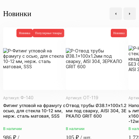
Новинки
Новинка
Популярные товары
Новинка
Ф-140
ОТ-119
Артикул:
Артикул:
Арти
Фитинг угловой на фрамугу с
Отвод трубы Ø38.1x100х1.2
Напо
осью, для стекла 10-12 мм,
мм под сварку, AISI 304, ЗЕ
ь ли
нерж. сталь матовая, SSS
РКАЛО GRIT 600
х160
-12м
В наличии
В наличии
В нал
986
₽
/
105
₽
/ шт.
1 72