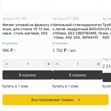
Ф-140
СТ-385
Артикул:
Артикул:
Арти
Фитинг угловой на фрамугу с
Напольный стеклодержател
Труб
осью, для стекла 10-12 мм,
ь литой, квадратный Ø45х50
×24 
нерж. сталь матовая, SSS
х160мм, БЕЗ СВЕРЛЕНИЯ, 10
мм, 
-12мм, AISI 304, ЗЕРКАЛО
600
В наличии
В наличии
986
₽
/
1 702
₽
/ шт.
Под з
2 21
В корзину
В корзину
Купить в 1 клик
Купить в 1 клик
Купи
Все популярные товары