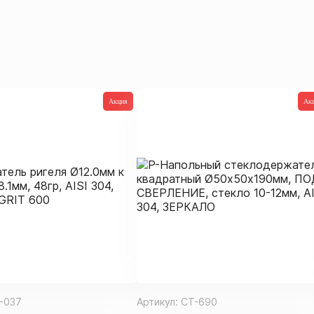
Акция
Ак
-037
Артикул:
СТ-690