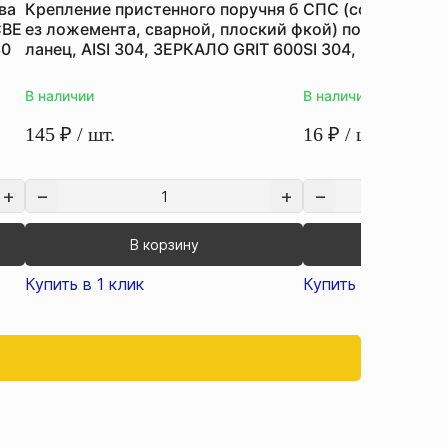
ва
Крепление пристенного поручня б
СПС (соединение 
СВЕ
ез ложемента, сварной, плоский ф
кой) под 90°, на т
30
ланец, AISI 304, ЗЕРКАЛО GRIT 600
SI 304, ЗЕРКАЛО 
В наличии
В наличии
145
₽
/ шт.
16
₽
/ шт.
В корзину
В кор
Купить в 1 клик
Купить в 1 клик