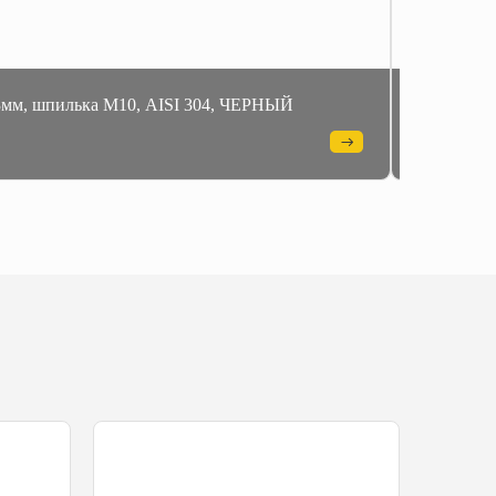
13мм, шпилька М10, AISI 304, ЧЕРНЫЙ
Напольны
ЗЕРКАЛ