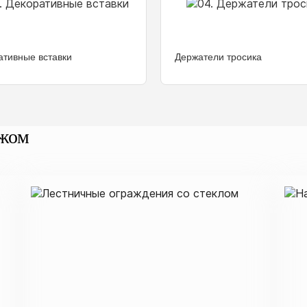
ативные вставки
Держатели тросика
ажом