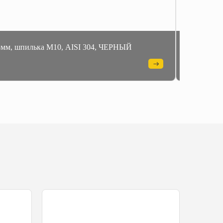
13мм, шпилька М10, AISI 304, ЧЕРНЫЙ
Напольны
ЗЕРКАЛ