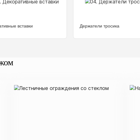
ативные вставки
Держатели тросика
ажом