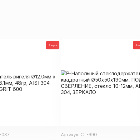
Акция
Ак
-037
Артикул:
СТ-690