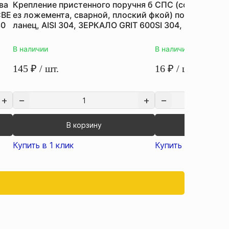
ва
Крепление пристенного поручня б
СПС (соединение 
СВЕ
ез ложемента, сварной, плоский ф
кой) под 90°, на т
30
ланец, AISI 304, ЗЕРКАЛО GRIT 600
SI 304, ЗЕРКАЛО 
В наличии
В наличии
145
₽
/ шт.
16
₽
/ шт.
В корзину
В кор
Купить в 1 клик
Купить в 1 клик