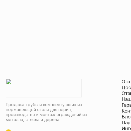
О к
Дос
Отз
Наш
Продажа трубы и комплектующих из
Гар
нержавеющей стали для перил,
Кон
производство и монтаж ограждений из
Бло
металла, стекла и дерева.
Пар
Инт