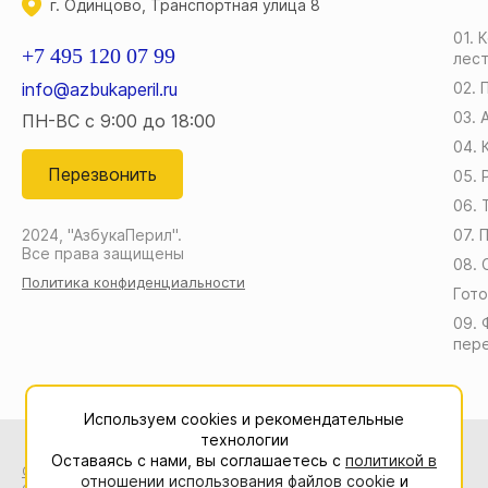
г. Одинцово, Транспортная улица 8
01. 
+7 495 120 07 99
лес
info@azbukaperil.ru
02. 
03.
ПН-ВС с 9:00 до 18:00
04. 
Перезвонить
05.
06. 
2024, "АзбукаПерил".
07. 
Все права защищены
08. 
Политика конфиденциальности
Гото
09. 
пер
Используем cookies и рекомендательные
технологии
Оставаясь с нами, вы соглашаетесь с
политикой в
Соглашение на
Данный сайт носит исключительно
отношении использования файлов cookie
и
обработку
информационный характер и ни при каких