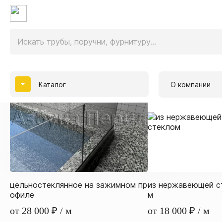
Главная
Готовые конструкции с монтажом
Огражден
4
товара
Каталог
О компании
цельностеклянное на зажимном пр
из нержавеющей с
офиле
м
от 28 000
₽
/ м
от 18 000
₽
/ м