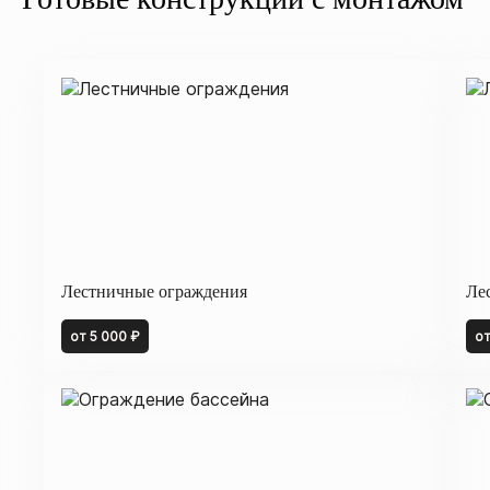
Лестничные ограждения
Ле
от 5 000 ₽
от