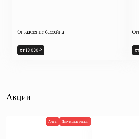
Ограждение бассейна
Ог
от 18 000 ₽
от
Акции
Акция
Популярные товары