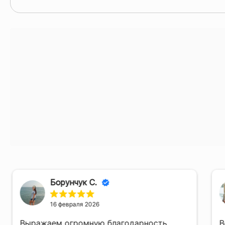
Борунчук С.
16 февраля 2026
Выражаем огромную благодарность
В