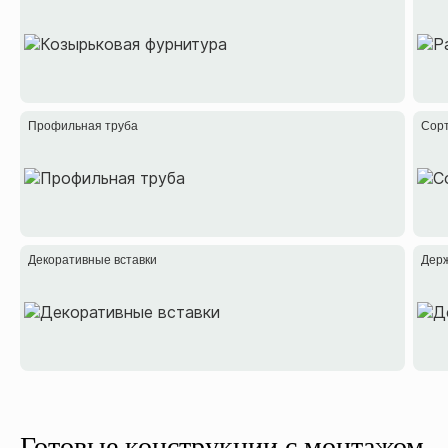
Профильная труба
Сор
Декоративные вставки
Держ
Готовые конструкции с монтажом