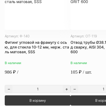
Артикул:
Ф-140
Артикул:
ОТ-119
Фитинг угловой на фрамугу с ось
Отвод трубы Ø38.
ю, для стекла 10-12 мм, нерж. ста
д сварку, AISI 304
ль матовая, SSS
600
В наличии
В наличии
986
₽
/
105
₽
/ шт.
В корзину
В кор