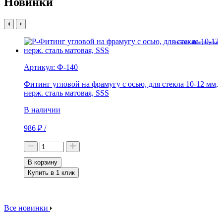
Новинки
Новинка
Популярные 
Артикул:
Ф-140
Фитинг угловой на фрамугу с осью, для стекла 10-12 мм,
нерж. сталь матовая, SSS
В наличии
986
₽
/
В корзину
Купить в 1 клик
Все новинки