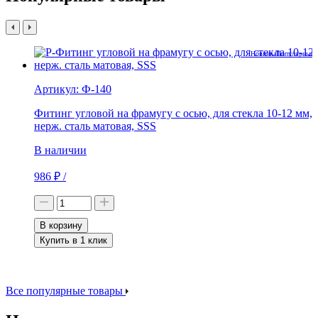
Новинка
Популярные 
Артикул:
Ф-140
Фитинг угловой на фрамугу с осью, для стекла 10-12 мм,
нерж. сталь матовая, SSS
В наличии
986
₽
/
В корзину
Купить в 1 клик
Все популярные товары