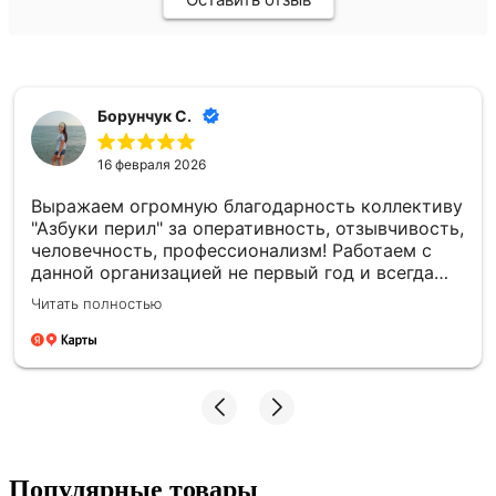
Борунчук С.
16 февраля 2026
Выражаем огромную благодарность коллективу
"Азбуки перил" за оперативность, отзывчивость,
человечность, профессионализм! Работаем с
данной организацией не первый год и всегда
знаем, что можем на них положиться!
Читать полностью
Качественная продукция, отправки всегда
вовремя! Ни разу данная компания не подвела
нас в поставках! Так же сотрудники всегда
проконсультируют по всем возникающим
вопросам, поделятся опытом и дадут
работающий совет! Большое человеческое
СПАСИБО!
Популярные товары