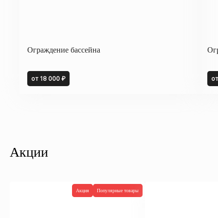
Ограждение бассейна
Ог
от 18 000 ₽
от
Акции
Акция
Популярные товары