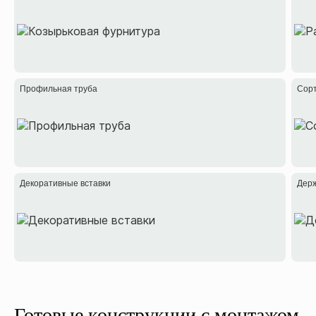
Профильная труба
Сор
Декоративные вставки
Держ
Готовые конструкции с монтажом