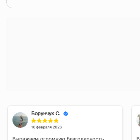
Борунчук С.
16 февраля 2026
Выражаем огромную благодарность
В