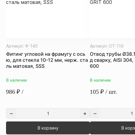
Артикул:
Ф-140
Артикул:
ОТ-119
Фитинг угловой на фрамугу с ось
Отвод трубы Ø38.
ю, для стекла 10-12 мм, нерж. ста
д сварку, AISI 304
ль матовая, SSS
600
В наличии
В наличии
986
₽
/
105
₽
/ шт.
В корзину
В кор