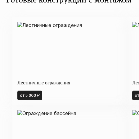
Лестничные ограждения
Ле
от 5 000 ₽
от