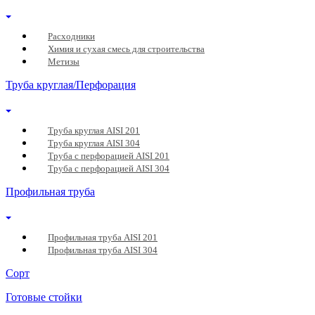
Расходники
Химия и сухая смесь для строительства
Метизы
Труба круглая/Перфорация
Труба круглая AISI 201
Труба круглая AISI 304
Труба с перфорацией AISI 201
Труба с перфорацией AISI 304
Профильная труба
Профильная труба AISI 201
Профильная труба AISI 304
Сорт
Готовые стойки