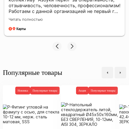
отзывчивость, человечность, профессионализм!
Работаем с данной организацией не первый год
и всегда знаем, что можем на них положиться!
Читать полностью
Качественная продукция, отправки всегда
вовремя! Ни разу данная компания не подвела
нас в поставках! Так же сотрудники всегда
проконсультируют по всем возникающим
вопросам, поделятся опытом и дадут
работающий совет! Большое человеческое
СПАСИБО!
Популярные товары
Новинка
Популярные товары
Акция
Популярные товары