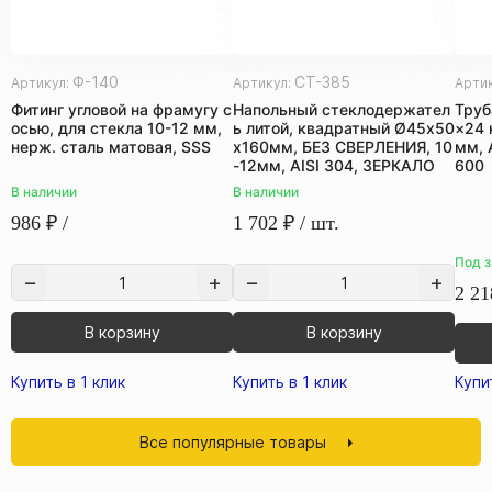
Ф-140
СТ-385
Артикул:
Артикул:
Арти
Фитинг угловой на фрамугу с
Напольный стеклодержател
Труб
осью, для стекла 10-12 мм,
ь литой, квадратный Ø45х50
×24 
нерж. сталь матовая, SSS
х160мм, БЕЗ СВЕРЛЕНИЯ, 10
мм, 
-12мм, AISI 304, ЗЕРКАЛО
600
В наличии
В наличии
986
₽
/
1 702
₽
/ шт.
Под з
2 21
В корзину
В корзину
Купить в 1 клик
Купить в 1 клик
Купи
Все популярные товары