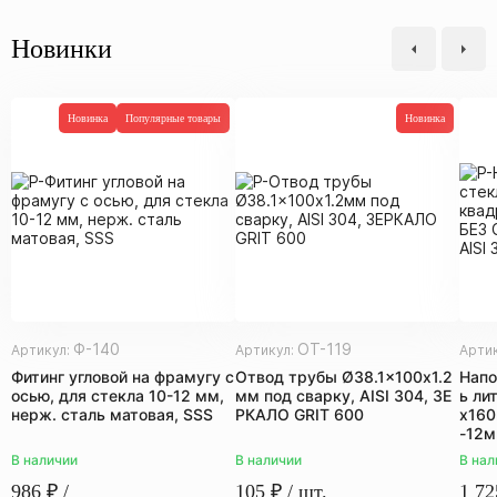
Новинки
Новинка
Популярные товары
Новинка
Ф-140
ОТ-119
Артикул:
Артикул:
Арти
Фитинг угловой на фрамугу с
Отвод трубы Ø38.1x100х1.2
Напо
осью, для стекла 10-12 мм,
мм под сварку, AISI 304, ЗЕ
ь ли
нерж. сталь матовая, SSS
РКАЛО GRIT 600
х160
-12м
В наличии
В наличии
В нал
986
₽
/
105
₽
/ шт.
1 72