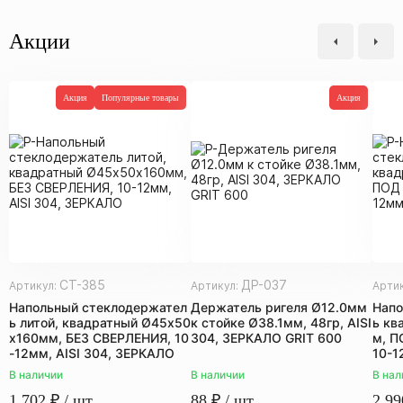
Акции
Акция
Популярные товары
Акция
СТ-385
ДР-037
Артикул:
Артикул:
Арти
Напольный стеклодержател
Держатель ригеля Ø12.0мм
Напо
ь литой, квадратный Ø45х50
к стойке Ø38.1мм, 48гр, AISI
ь кв
х160мм, БЕЗ СВЕРЛЕНИЯ, 10
304, ЗЕРКАЛО GRIT 600
м, П
-12мм, AISI 304, ЗЕРКАЛО
10-1
В наличии
В наличии
В нал
1 702
₽
/ шт.
88
₽
/ шт.
2 99